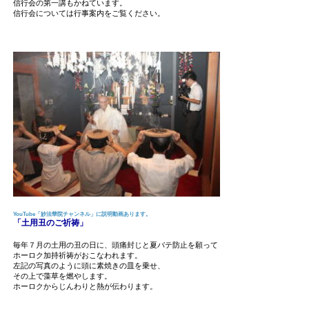
信行会の第一講もかねています。
信行会については行事案内をご覧ください。
YouTube「妙法華院チャンネル」に説明動画あります。
「土用丑のご祈祷」
毎年７月の土用の丑の日に、頭痛封じと夏バテ防止を願って
ホーロク加持祈祷がおこなわれます。
左記の写真のように頭に素焼きの皿を乗せ、
その上で藻草を燃やします。
ホーロクからじんわりと熱が伝わります。