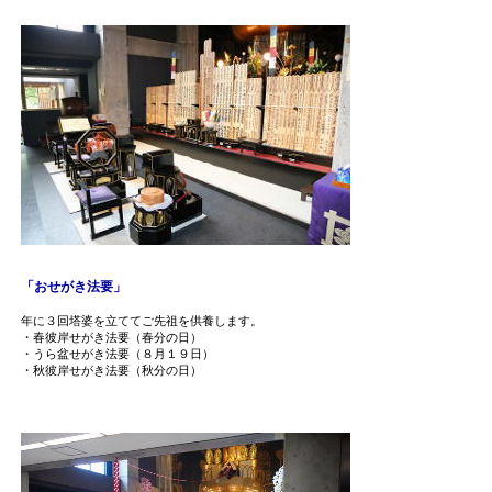
「おせがき法要」
年に３回塔婆を立ててご先祖を供養します。
・春彼岸せがき法要（春分の日）
・うら盆せがき法要（８月１９日）
・秋彼岸せがき法要（秋分の日）