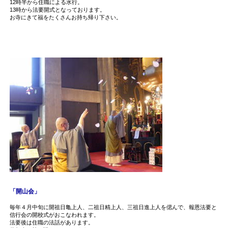
12時半から住職による水行。
13時から法要開式となっております。
お寺にきて福をたくさんお持ち帰り下さい。
「開山会」
毎年４月中旬に開祖日亀上人、二祖日精上人、三祖日進上人を偲んで、報恩法要と
信行会の開校式がおこなわれます。
法要後は住職の法話があります。