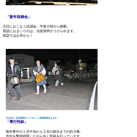
「新年祝祷会」
元日におこなう読誦会。午前６時から朝勤。
初詣におまいりのは、法楽加持がうけられます。
初詣ではお寺から！
YouTube「妙法華院チャンネル」に説明動画あります。
「寒行托鉢」
毎年寒中の１月中旬から２月の節分までの約９晩、
市中を撃鼓唱題しながら歩く托鉢を行っています。