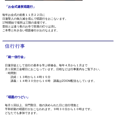
「お会式逮夜唱題行」
毎年お会式の前夜１１月２２日に
日蓮聖人の御入滅を偲んで唱題行をおこないます。
17時開始で場所は三階の道場です。
普段とは違う夜のお寺で部屋の灯りは消し
ご本尊と向き合い唱題修行がおのなえます。
信行行事
「統一信行会」
日蓮宗徒として信行の基本を学ぶ研修会。毎年４月から１月まで
月１回第三金曜日におこなっています。日程などは行事案内をご覧下さい。
・時間割
読経：１３時から１４時１５分
講義：１４時３０分から１６時 講義はZOOM配信もしています。
「唱題のつどい」
毎月１回以上、宗門聖日、他の決められた日に信行増進と
平和祈願の唱題行がおこなわれます。９時３０分から１０時まです。
どなたでも参加できます。