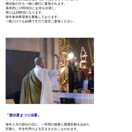
檀信徒の方も一緒に修行に参加されます。
基本的に17時30分にお寺を出発し、
帰りは20時頃になります。
毎年参加希望者を募集しております。
一晩だけでも結構ですので是非ご参加ください。
「節分星まつり法要」
毎年２月の節分の日に、一年間の無事と開運祈願を込めた
祈祷と、年女年男のよる豆まきがおこなわれます。