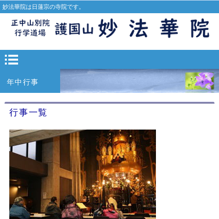
妙法華院は日蓮宗の寺院です。
年中行事
行事一覧