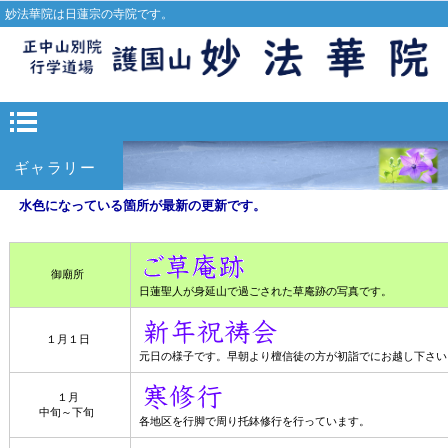
妙法華院は日蓮宗の寺院です。
ギャラリー
水色になっている箇所が最新の更新です。
御廟所
日蓮聖人が身延山で過ごされた草庵跡の写真です。
１月１日
元日の様子です。早朝より檀信徒の方が初詣でにお越し下さい
１月
中旬～下旬
各地区を行脚で周り托鉢修行を行っています。