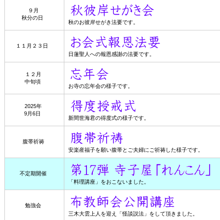
９月
秋分の日
秋のお彼岸せがき法要です。
１１月２３日
日蓮聖人への報恩感謝の法要です。
１２月
中旬頃
お寺の忘年会の様子です。
2025年
9月6日
新間世海君の得度式の様子です。
腹帯祈祷
安楽産福子を願い腹帯とご夫婦にご祈祷した様子です。
不定期開催
「料理講座」をおこないました。
勉強会
三木大雲上人を迎え「怪談説法」をして頂きました。