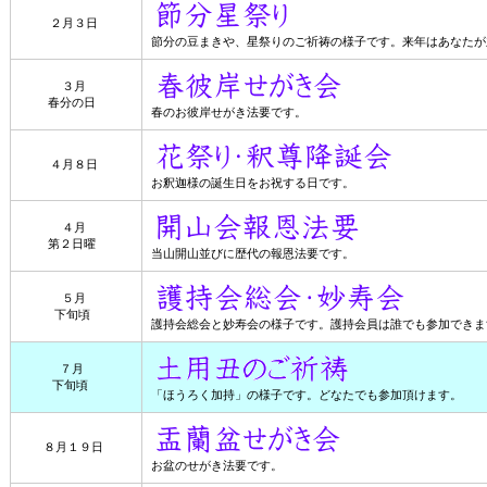
２月３日
節分の豆まきや、星祭りのご祈祷の様子です。来年はあなたが
３月
春分の日
春のお彼岸せがき法要です。
４月８日
お釈迦様の誕生日をお祝する日です。
４月
第２日曜
当山開山並びに歴代の報恩法要です。
５月
下旬頃
護持会総会と妙寿会の様子です。護持会員は誰でも参加できま
７月
下旬頃
「ほうろく加持」の様子です。どなたでも参加頂けます。
８月１９日
お盆のせがき法要です。