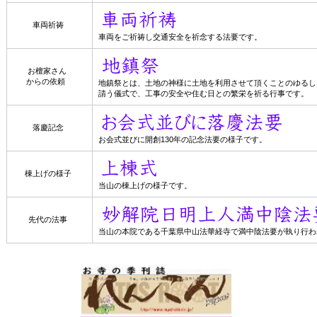
車両祈祷
車両をご祈祷し交通安全を祈念する法要です。
お檀家さん
からの依頼
地鎮祭とは、土地の神様に土地を利用させて頂くことのゆるし
請う儀式で、工事の安全や住む日との繁栄を祈る行事です。
落慶記念
お会式並びに開創130年の記念法要の様子です。
棟上げの様子
当山の棟上げの様子です。
先代の法事
当山の本院である千葉県中山法華経寺で満中陰法要が執り行わ