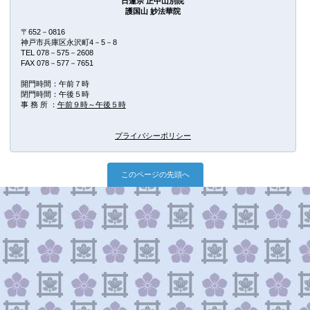
日蓮宗 正中山別院
護国山 妙法華院
〒652－0816
神戸市兵庫区永沢町4－5－8
TEL 078－575－2608
FAX 078－577－7651
開門時間：午前７時
閉門時間：午後５時
事 務 所 ：
午前９時～午後５
時
プライバシーポリシー
このページの先頭へ